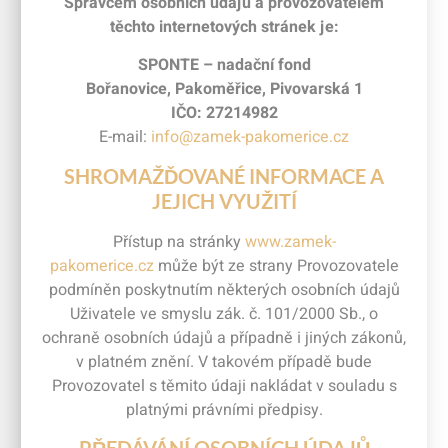
Správcem osobních údajů a provozovatelem
těchto internetových stránek je:
SPONTE – nadační fond
Bořanovice, Pakoměřice, Pivovarská 1
IČO: 27214982
E-mail:
info@zamek-pakomerice.cz
SHROMAŽĎOVANÉ INFORMACE A
JEJICH VYUŽITÍ
Přístup na stránky
www.zamek-
pakomerice.cz
může být ze strany Provozovatele
podmíněn poskytnutím některých osobních údajů
Uživatele ve smyslu zák. č. 101/2000 Sb., o
ochraně osobních údajů a případně i jiných zákonů,
v platném znění. V takovém případě bude
Provozovatel s těmito údaji nakládat v souladu s
platnými právními předpisy.
PŘEDÁVÁNÍ OSOBNÍCH ÚDAJŮ