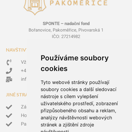
SPONTE – nadační fond
Bořanovice, Pakoměřice, Pivovarská 1
IČO: 27214982
NAVŠTIVTE NÁS
Používáme soubory
Vždy po domluvě
cookies
+420 602 305 382
info@zamek-pakomerice.cz
Tyto webové stránky používají
soubory cookies a další sledovací
JINÉ STRÁNKY
nástroje s cílem vylepšení
uživatelského prostředí, zobrazení
Zámek Podštejn
přizpůsobeného obsahu a reklam,
Hotel Princess
analýzy návštěvnosti webových
Památkový ustav
stránek a zjištění zdroje
návštěvnosti.