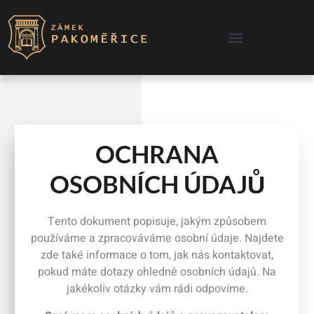
content
OCHRANA
OSOBNÍCH ÚDAJŮ
Tento dokument popisuje, jakým způsobem
používáme a zpracováváme osobní údaje. Najdete
zde také informace o tom, jak nás kontaktovat,
pokud máte dotazy ohledně osobních údajů. Na
jakékoliv otázky vám rádi odpovíme.